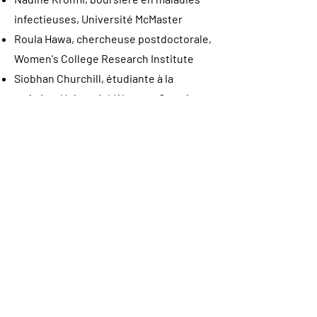
infectieuses, Université McMaster
Roula Hawa, chercheuse postdoctorale,
Women's College Research Institute
Siobhan Churchill, étudiante à la
maîtrise, Université Western Ontario
Mostafa Shokoohi, candidat au
doctorat, Université Western Ontario
Angela Underhill, étudiante au doctorat,
Université de Guelph
Denise Jaworksy, étudiante au
doctorat, Université de Toronto
Priscilla Medeiros, chercheuse
postdoctorale, Women's College
Research Institute
Ying Wang, étudiante au doctorat,
Université de Toronto